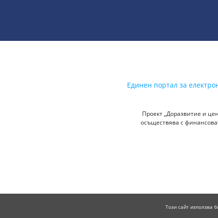
Единен портал за електро
Проект „Доразвитие и цен
осъществява с финансоват
Този сайт използва б