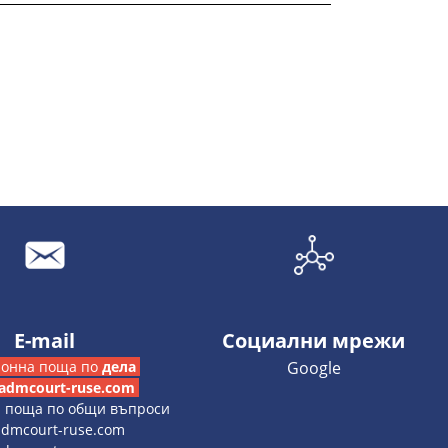
E-mail
Социални мрежи
ронна поща по
дела
Google
admcourt-ruse.com
а поща по общи въпроси
dmcourt-ruse.com