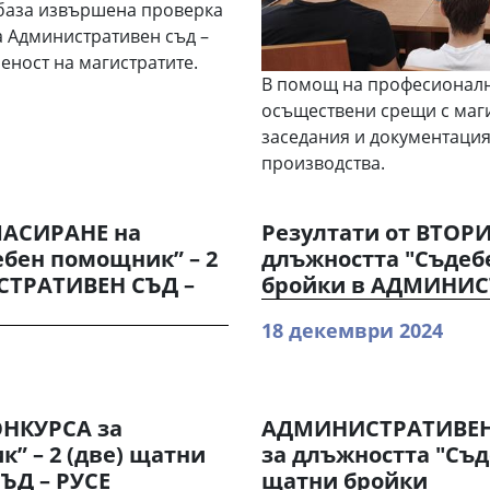
 база извършена проверка
а Административен съд –
леност на магистратите.
В помощ на професионалн
осъществени срещи с маги
заседания и документаци
производства.
ЛАСИРАНЕ на
Резултати от ВТОРИ
бен помощник” – 2
длъжността "Съдебе
СТРАТИВЕН СЪД –
бройки в АДМИНИС
18 декември 2024
ОНКУРСА за
АДМИНИСТРАТИВЕН 
” – 2 (две) щатни
за длъжността "Съд
ЪД – РУСЕ
щатни бройки