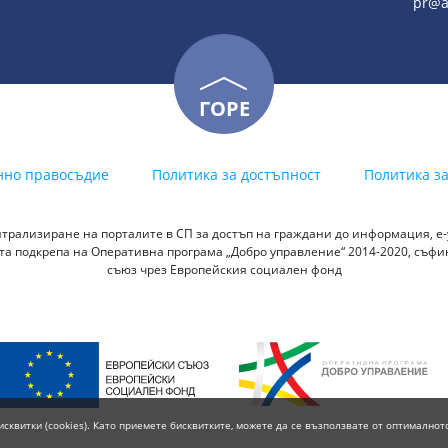
pr@a
ГОРЕ
нно правосъдие
Политика за достъпност
Политика з
трализиране на порталите в СП за достъп на граждани до информация, е-у
а подкрепа на Оперативна програма „Добро управление“ 2014-2020, съф
съюз чрез Европейския социален фонд
исквитки (cookies). Като приемете бисквитките, можете да се възползвате от оптималнот