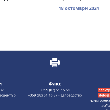
18 октомври 2024
и
Факс
 32
+359 (82) 51 16 64
елект
пресцентър
+359 (82) 51 16 87 - деловодство
delo@
електронн
as@a