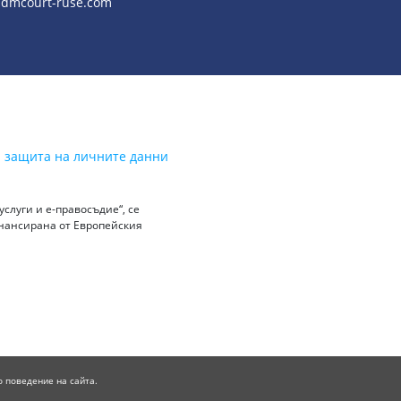
dmcourt-ruse.com
а защита на личните данни
слуги и е-правосъдие“, се
инансирана от Европейския
о поведение на сайта.