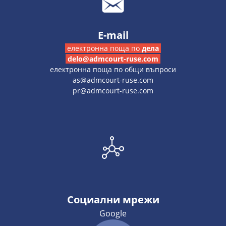
E-mail
електронна поща по
дела
delo@admcourt-ruse.com
електронна поща по общи въпроси
as@admcourt-ruse.com
pr@admcourt-ruse.com
Социални мрежи
Google