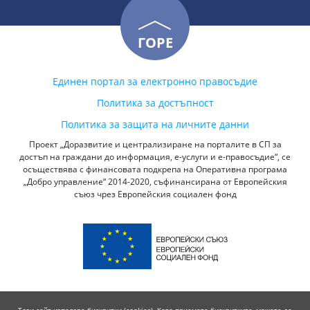
ГОРЕ
Единен портал за електронно правосъдие
Политика за достъпност
Политика за защита на личните данни
Проект „Доразвитие и централизиране на порталите в СП за
достъп на граждани до информация, е-услуги и е-правосъдие“, се
осъществява с финансовата подкрепа на Оперативна програма
„Добро управление“ 2014-2020, съфинансирана от Европейския
съюз чрез Европейския социален фонд
Този сайт използва бисквитки (cookies). Като приемете бисквитките, можете да