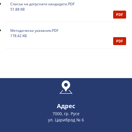
Списък на допуснати кандидати.PDF
51.88 KB
PDF
Методически указания.PDF
178.42 KB
PDF
Адрес
7000, гр. Русе
ул. Цариброд № 6