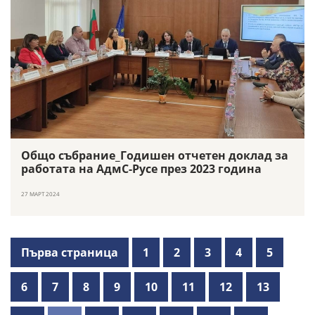
Общо събрание_Годишен отчетен доклад за
работата на АдмС-Русе през 2023 година
27 МАРТ 2024
Първа страница
1
2
3
4
5
6
7
8
9
10
11
12
13