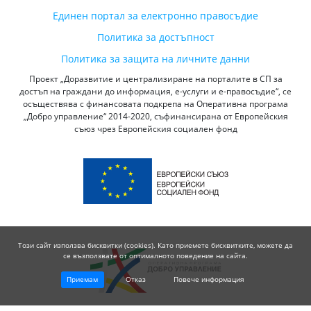
Единен портал за електронно правосъдие
Политика за достъпност
Политика за защита на личните данни
Проект „Доразвитие и централизиране на порталите в СП за
достъп на граждани до информация, е-услуги и е-правосъдие“, се
осъществява с финансовата подкрепа на Оперативна програма
„Добро управление“ 2014-2020, съфинансирана от Европейския
съюз чрез Европейския социален фонд
Този сайт използва бисквитки (cookies). Като приемете бисквитките, можете да
се възползвате от оптималното поведение на сайта.
Приемам
Отказ
Повече информация