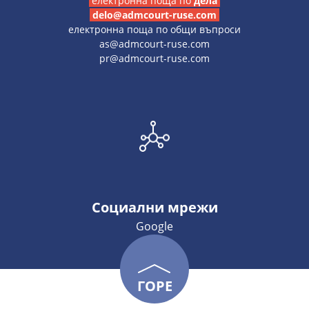
електронна поща по
дела
delo@admcourt-ruse.com
електронна поща по общи въпроси
as@admcourt-ruse.com
pr@admcourt-ruse.com
Социални мрежи
Google
ГОРЕ