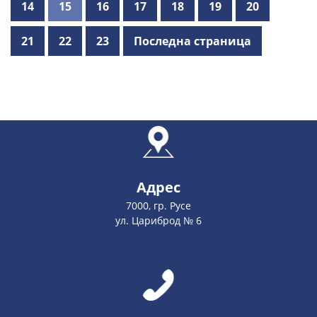
14
15
16
17
18
19
20
21
22
23
Последна страница
Адрес
7000, гр. Русе
ул. Цариброд № 6