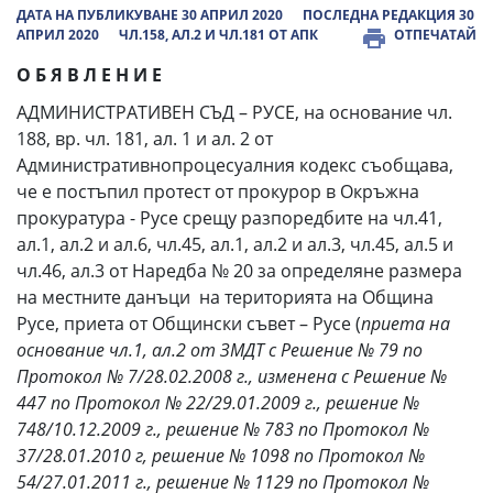
ДАТА НА ПУБЛИКУВАНЕ 30 АПРИЛ 2020
ПОСЛЕДНА РЕДАКЦИЯ 30
АПРИЛ 2020
ЧЛ.158, АЛ.2 И ЧЛ.181 ОТ АПК
ОТПЕЧАТАЙ
О Б Я В Л Е Н И Е
АДМИНИСТРАТИВЕН СЪД – РУСЕ, на основание чл.
188, вр. чл. 181, ал. 1 и ал. 2 от
Административнопроцесуалния кодекс съобщава,
че е постъпил протест от прокурор в Окръжна
прокуратура - Русе срещу разпоредбите на чл.41,
ал.1, ал.2 и ал.6, чл.45, ал.1, ал.2 и ал.3, чл.45, ал.5 и
чл.46, ал.3 от Наредба № 20 за определяне размера
на местните данъци на територията на Община
Русе, приета от Общински съвет – Русе (
приета на
основание чл.1, ал.2 от ЗМДТ с Решение № 79 по
Протокол № 7/28.02.2008 г., изменена с Решение №
447 по Протокол № 22/29.01.2009 г., решение №
748/10.12.2009 г., решение № 783 по Протокол №
37/28.01.2010 г, решение № 1098 по Протокол №
54/27.01.2011 г., решение № 1129 по Протокол №