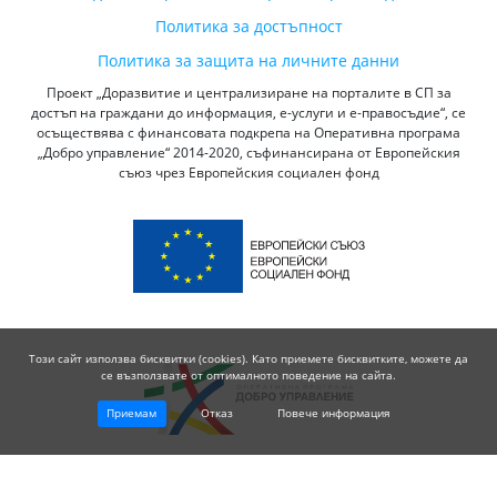
Политика за достъпност
Политика за защита на личните данни
Проект „Доразвитие и централизиране на порталите в СП за
достъп на граждани до информация, е-услуги и е-правосъдие“, се
осъществява с финансовата подкрепа на Оперативна програма
„Добро управление“ 2014-2020, съфинансирана от Европейския
съюз чрез Европейския социален фонд
Този сайт използва бисквитки (cookies). Като приемете бисквитките, можете да
се възползвате от оптималното поведение на сайта.
Приемам
Отказ
Повече информация
© 2026 Висш Съдебен Съвет - Република България