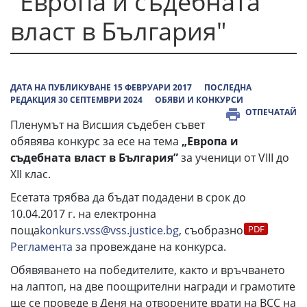
"Европа и съдебната
власт в България"
ДАТА НА ПУБЛИКУВАНЕ 15 ФЕВРУАРИ 2017
ПОСЛЕДНА
РЕДАКЦИЯ 30 СЕПТЕМВРИ 2024
ОБЯВИ И КОНКУРСИ
ОТПЕЧАТАЙ
Пленумът на Висшия съдебен съвет
обявява конкурс за есе на тема
„Европа и
съдебната власт в България”
за ученици от VIII до
XII клас.
Есетата трябва да бъдат подадени в срок до
10.04.2017 г. на електронна
поща
konkurs.vss@vss.justice.bg
, съобразно
Регламента
за провеждане на конкурса.
Обявяването на победителите, както и връчването
на лаптоп, на две поощрителни награди и грамотите
ще се проведе в Деня на отворените врати на ВСС на