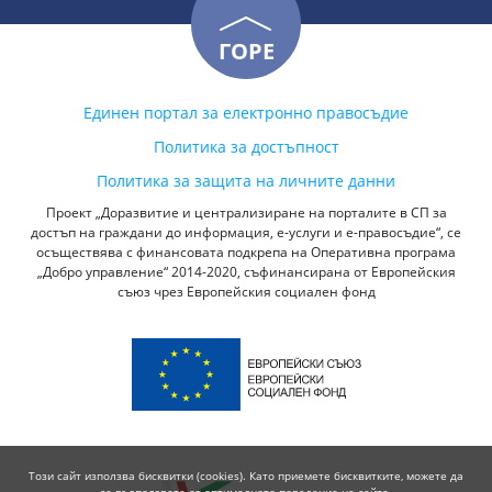
ГОРЕ
Единен портал за електронно правосъдие
Политика за достъпност
Политика за защита на личните данни
Проект „Доразвитие и централизиране на порталите в СП за
достъп на граждани до информация, е-услуги и е-правосъдие“, се
осъществява с финансовата подкрепа на Оперативна програма
„Добро управление“ 2014-2020, съфинансирана от Европейския
съюз чрез Европейския социален фонд
Този сайт използва бисквитки (cookies). Като приемете бисквитките, можете да
се възползвате от оптималното поведение на сайта.