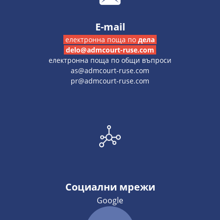
E-mail
електронна поща по
дела
delo@admcourt-ruse.com
електронна поща по общи въпроси
as@admcourt-ruse.com
pr@admcourt-ruse.com
Социални мрежи
Google