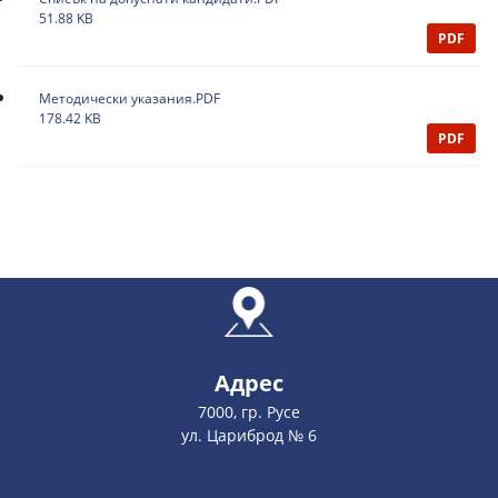
51.88 KB
PDF
Методически указания.PDF
178.42 KB
PDF
Адрес
7000, гр. Русе
ул. Цариброд № 6