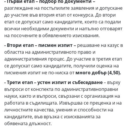
- Първи етап – подбор по документи –
разглеждане на постъпилите заявления и допускане
до участие във втория етап от конкурса. До втори
етап се допускат само кандидатите, които са подали
всички необходими документи и напълно отговарят
на посочените в обявлението изисквания.
- Втори етап – писмен изпит –
решаване на казус в
областта на административното право и
административния процес. До участие в третия етап
се допускат само кандидатите, получили оценка на
писмения изпит не по-ниска от
много добър (4,50).
- Трети етап
– устен изпит и събеседване
– върху
въпроси от конспекта по административноправни
науки, както и въпроси, свързани с организация на
работата в съдилищата. Извършва се преценка и на
личностните качества, умения и способности на
кандидатите, във връзка с изискванията за
обявената длъжност.