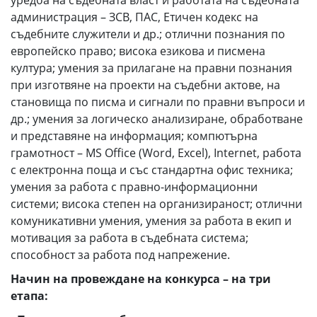
уредба на съдебната власт и работата на съдебната
администрация – ЗСВ, ПАС, Етичен кодекс на
съдебните служители и др.; отлични познания по
европейско право; висока езикова и писмена
култура; умения за прилагане на правни познания
при изготвяне на проекти на съдебни актове, на
становища по писма и сигнали по правни въпроси и
др.; умения за логическо анализиране, обработване
и представяне на информация; компютърна
грамотност – MS Office (Word, Excel), Internet, работа
c електронна поща и със стандартна офис техника;
умения за работа с правно-информационни
системи; висока степен на организираност; отлични
комуникативни умения, умения за работа в екип и
мотивация за работа в съдебната система;
способност за работа под напрежение.
Начин на провеждане на конкурса – на три
етапа: