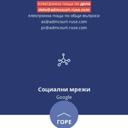
електронна поща по
дела
delo@admcourt-ruse.com
електронна поща по общи въпроси
as@admcourt-ruse.com
pr@admcourt-ruse.com
Социални мрежи
Google
ГОРЕ