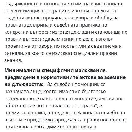
съдържанието и основанието им, на изискванията
за легитимация на страните; изготвя проекти на
съдебни актове; проучва, анализира и обобщава
правната доктрина и съдебната практика по
конкретни въпроси; изготвя доклади и становища по
правни въпроси; дава мнения по дела; изготвя
проекти на отговори по постъпили в съда писма и
сигнали, за които се изискват специални правни
знания.
Минимални и специфични изисквания,
предвидени в нормативните актове за заемане
на длъжността:
- За съдебен помощник се
назначава лице, което: има само българско
гражданство; е навършило пълнолетие; има висше
образование по специалността „Право”; е
преминало стажа, определен в Закона за съдебната
власт, и е придобило юридическа правоспособност;
притежава необходимите нравствени и