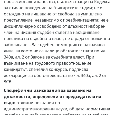
професионални качества, съответстващи на Кодекса
за етично поведение на българските съдии; не е
осъждано на лишаване от свобода за умишлено
престъпление, независимо от реабилитацията; не е
дисциплинарно освободено от длъжност изборен
член на Висшия съдебен съвет за накърняване
престижа на съдебната власт; не страда от психично
заболяване. - За съдебен помощник се назначава
лице, за което не са налице обстоятелствата по чл.
340а, ал. 2 от Закона за съдебната власт. При
възникване на трудовото правоотношение,
кандидатът, спечелил конкурса, подписва
декларация за обстоятелствата по чл. 340а, ал. 2 от
ЗСВ.
Специфични изисквания за заемане на
длъжността, определени от председателя на
съда:
отлични познания по
административноправни науки, общата нормативна