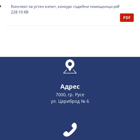
Конспект за устен изпит, конкурс съдебни помощници.pdf
228.10 KB
PDF
Адрес
7000, гр. Русе
ул. Цариброд № 6