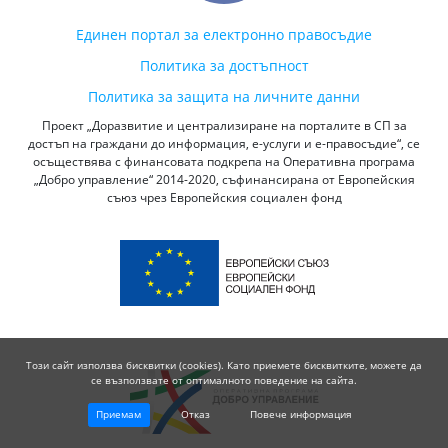
Единен портал за електронно правосъдие
Политика за достъпност
Политика за защита на личните данни
Проект „Доразвитие и централизиране на порталите в СП за
достъп на граждани до информация, е-услуги и е-правосъдие“, се
осъществява с финансовата подкрепа на Оперативна програма
„Добро управление“ 2014-2020, съфинансирана от Европейския
съюз чрез Европейския социален фонд
Този сайт използва бисквитки (cookies). Като приемете бисквитките, можете да
се възползвате от оптималното поведение на сайта.
Приемам
Отказ
Повече информация