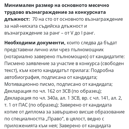
Минимален р
азмер на
основното месечно
трудово възнаграждение
за конкурсната
длъжност:
70 на сто от основното възнаграждение
за най-ниската съдийска длъжност и
възнаграждение за ранг – от V до І ранг.
Необходими документи,
които следва да бъдат
представени лично или чрез пълномощник
(нотариално заверено пълномощно) от кандидатите:
Писмено заявление за участие в конкурса (свободен
текст), към което кандидатът прилага: Подробна
автобиография, подписана от кандидата;
Мотивационно писмо, подписано от кандидата;
Декларация по чл. 162 от ЗСВ (по образец);
Декларация по чл. 340а, ал. 1 ЗСВ, вр. с чл. 141, ал. 2,
т. 1 от ПАС (по образец); Заверено от кандидата
копие от диплома за завършено висше образование
по специалността „Право“, в цялост, ведно с
приложенията към нея; Заверено от кандидата