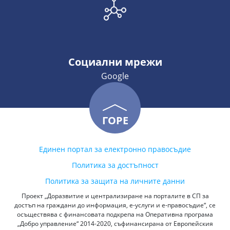
Социални мрежи
Google
ГОРЕ
Единен портал за електронно правосъдие
Политика за достъпност
Политика за защита на личните данни
Проект „Доразвитие и централизиране на порталите в СП за
достъп на граждани до информация, е-услуги и е-правосъдие“, се
осъществява с финансовата подкрепа на Оперативна програма
„Добро управление“ 2014-2020, съфинансирана от Европейския