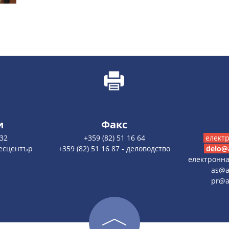
и
Факс
 32
+359 (82) 51 16 64
елект
пресцентър
+359 (82) 51 16 87 - деловодство
delo@
електронн
as@a
pr@a